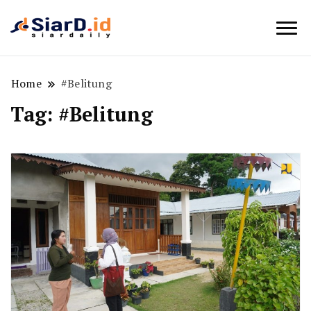
Berita Bisnis dan Edukasi
SiarD.id
Home
#Belitung
Tag:
#Belitung