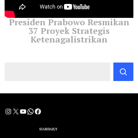
Presiden Prabowo Resmikan
37 Proyek Strategis
Ketenagalistrikan
Instagram
X
YouTube
WhatsApp
Facebook
A Group Member of
SIARDAILY
Networks