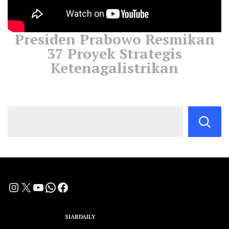
Presiden Prabowo Resmikan
37 Proyek Strategis
Ketenagalistrikan
Instagram
X
YouTube
WhatsApp
Facebook
A Group Member of
SIARDAILY
Networks