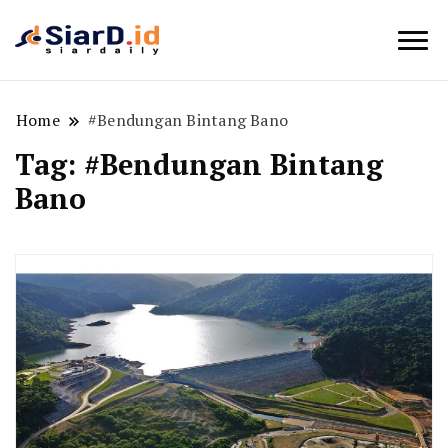
Berita Bisnis dan Edukasi
SiarD.id
Home
#Bendungan Bintang Bano
Tag:
#Bendungan Bintang
Bano