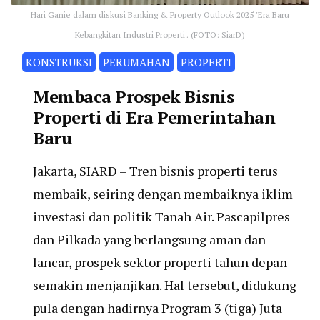
Hari Ganie dalam diskusi Banking & Property Outlook 2025 'Era Baru
Kebangkitan Industri Properti'. (FOTO: SiarD)
KONSTRUKSI
PERUMAHAN
PROPERTI
Membaca Prospek Bisnis
Properti di Era Pemerintahan
Baru
Jakarta, SIARD – Tren bisnis properti terus
membaik, seiring dengan membaiknya iklim
investasi dan politik Tanah Air. Pascapilpres
dan Pilkada yang berlangsung aman dan
lancar, prospek sektor properti tahun depan
semakin menjanjikan. Hal tersebut, didukung
pula dengan hadirnya Program 3 (tiga) Juta