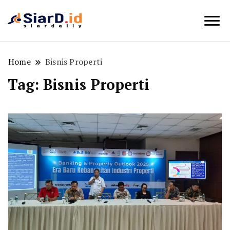
Berita Bisnis dan Edukasi
SiarD.id
Home
Bisnis Properti
Tag:
Bisnis Properti