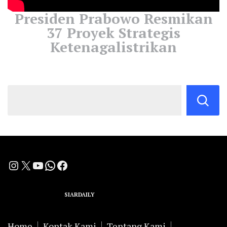
Presiden Prabowo Resmikan
37 Proyek Strategis
Ketenagalistrikan
Instagram
X
YouTube
WhatsApp
Facebook
A Group Member of
SIARDAILY
Networks
Home
Kontak Kami
Tentang Kami