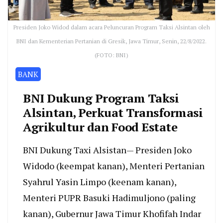
Presiden Joko Widod dalam acara Peluncuran Program Taksi Alsintan oleh
BNI dan Kementerian Pertanian di Gresik, Jawa Timur, Senin, 22/8/2022.
(FOTO: BNI)
BANK
BNI Dukung Program Taksi
Alsintan, Perkuat Transformasi
Agrikultur dan Food Estate
BNI Dukung Taxi Alsistan— Presiden Joko
Widodo (keempat kanan), Menteri Pertanian
Syahrul Yasin Limpo (keenam kanan),
Menteri PUPR Basuki Hadimuljono (paling
kanan), Gubernur Jawa Timur Khofifah Indar