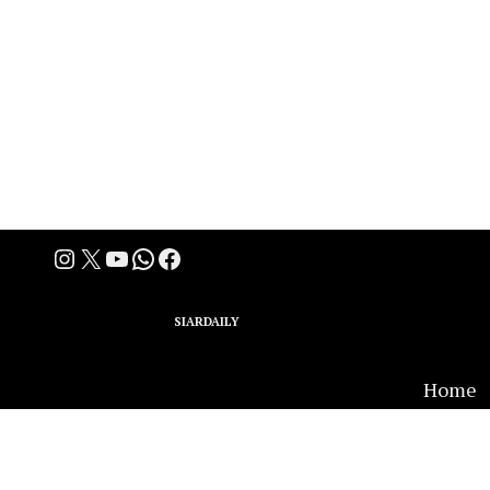
Instagram
X
YouTube
WhatsApp
Facebook
A Group Member of
SIARDAILY
Networks
Home