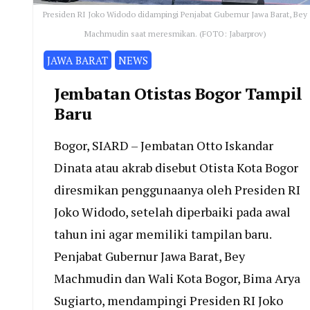
Presiden RI Joko Widodo didampingi Penjabat Gubernur Jawa Barat, Bey
Machmudin saat meresmikan. (FOTO: Jabarprov)
JAWA BARAT
NEWS
Jembatan Otistas Bogor Tampil
Baru
Bogor, SIARD – Jembatan Otto Iskandar
Dinata atau akrab disebut Otista Kota Bogor
diresmikan penggunaanya oleh Presiden RI
Joko Widodo, setelah diperbaiki pada awal
tahun ini agar memiliki tampilan baru.
Penjabat Gubernur Jawa Barat, Bey
Machmudin dan Wali Kota Bogor, Bima Arya
Sugiarto, mendampingi Presiden RI Joko