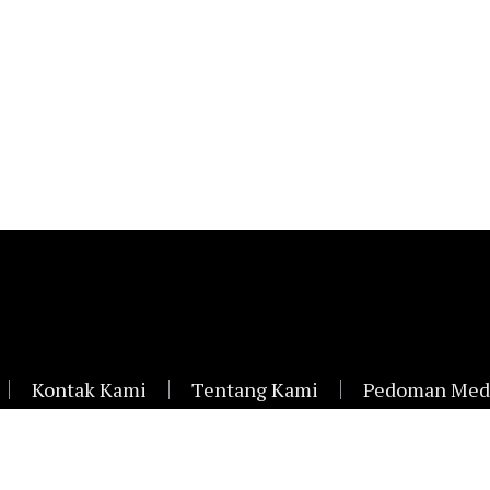
Kontak Kami
Tentang Kami
Pedoman Medi
Siard.id ©2021 | All Rights Reserved