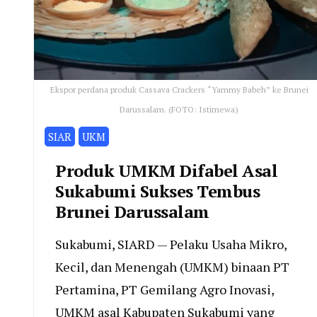
Ekspor perdana produk Cassava Crackers “Yammy Babeh” ke Brunei
Darussalam. (FOTO: Istimewa)
SIAR
UKM
Produk UMKM Difabel Asal
Sukabumi Sukses Tembus
Brunei Darussalam
Sukabumi, SIARD — Pelaku Usaha Mikro,
Kecil, dan Menengah (UMKM) binaan PT
Pertamina, PT Gemilang Agro Inovasi,
UMKM asal Kabupaten Sukabumi yang