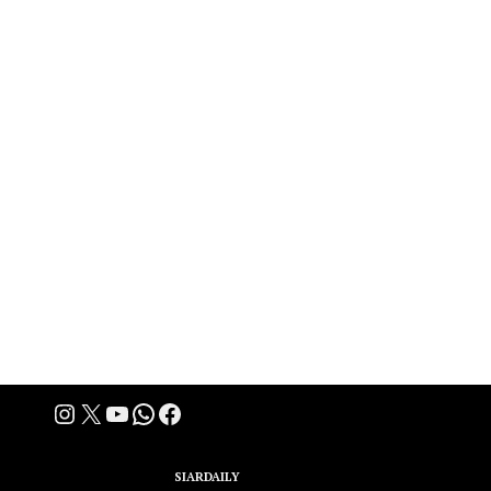
Instagram
X
YouTube
WhatsApp
Facebook
A Group Member of
SIARDAILY
Networks