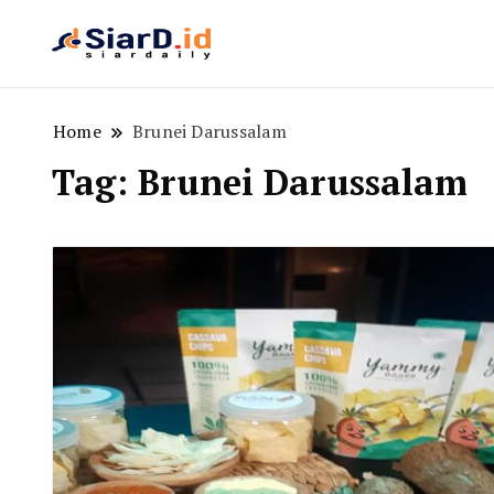
Berita Bisnis dan Edukasi
SiarD.id
Home
Brunei Darussalam
Tag:
Brunei Darussalam