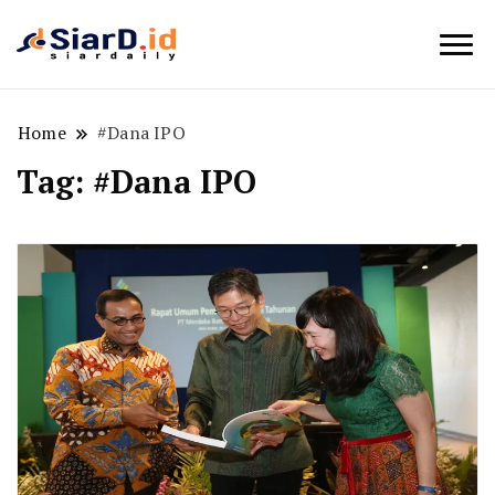
Berita Bisnis dan Edukasi
SiarD.id
Home
#Dana IPO
Tag:
#Dana IPO