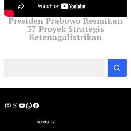
Presiden Prabowo Resmikan
37 Proyek Strategis
Ketenagalistrikan
Instagram
X
YouTube
WhatsApp
Facebook
A Group Member of
SIARDAILY
Networks