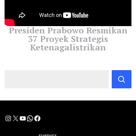
Presiden Prabowo Resmikan
37 Proyek Strategis
Ketenagalistrikan
Instagram
X
YouTube
WhatsApp
Facebook
A Group Member of
SIARDAILY
Networks