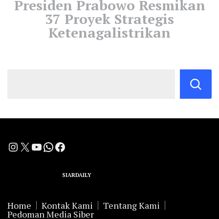
Presiden Prabowo Resmikan
37 Proyek Strategis
Ketenagalistrikan
Instagram
X
YouTube
WhatsApp
Facebook
A Group Member of
SIARDAILY
Networks
Home
Kontak Kami
Tentang Kami
Pedoman Media Siber