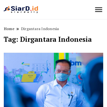
Berita Bisnis dan Edukasi
SiarD.id
Home
Dirgantara Indonesia
Tag:
Dirgantara Indonesia