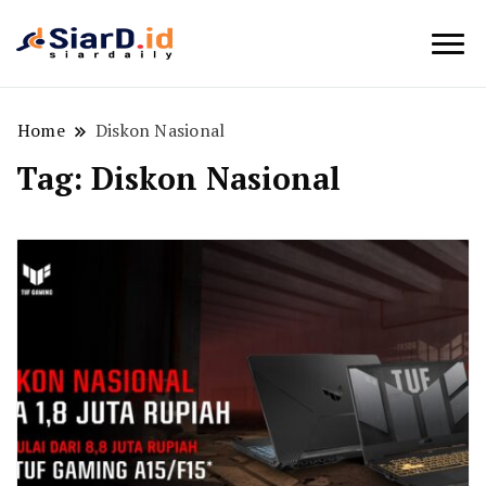
Berita Bisnis dan Edukasi
SiarD.id
Home
Diskon Nasional
Tag:
Diskon Nasional