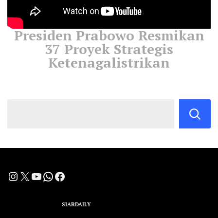
Presiden Prabowo Resmikan
37 Proyek Strategis
Ketenagalistrikan
Instagram
X
YouTube
WhatsApp
Facebook
A Group Member of
SIARDAILY
Networks