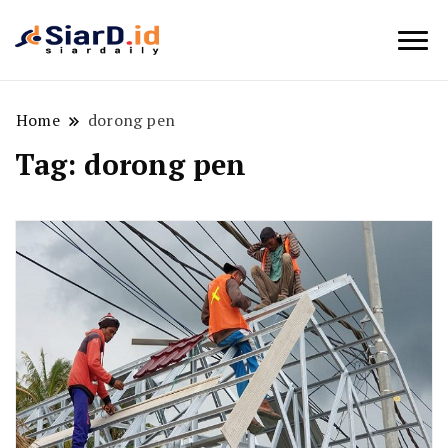
Berita Bisnis dan Edukasi
SiarD.id
Home
dorong pen
Tag:
dorong pen