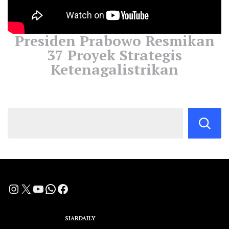
Presiden Prabowo Resmikan
37 Proyek Strategis
Ketenagalistrikan
Instagram
X
YouTube
WhatsApp
Facebook
A Group Member of
SIARDAILY
Networks