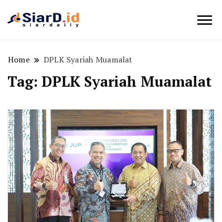
Berita Bisnis dan Edukasi
SiarD.id
Home
DPLK Syariah Muamalat
Tag:
DPLK Syariah Muamalat