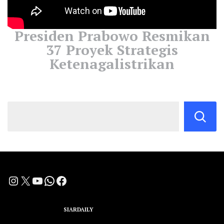
Presiden Prabowo Resmikan
37 Proyek Strategis
Ketenagalistrikan
Instagram
X
YouTube
WhatsApp
Facebook
A Group Member of
SIARDAILY
Networks