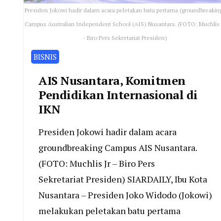
Presiden Jokowi hadir dalam acara peletakan batu pertama (groundbreakin
Campus Australian Independent School (AIS) Nusantara. (FOTO: Muchlis 
- Biro Pers Sekretariat Presiden)
BISNIS
AIS Nusantara, Komitmen
Pendidikan Internasional di
IKN
Presiden Jokowi hadir dalam acara
groundbreaking Campus AIS Nusantara.
(FOTO: Muchlis Jr – Biro Pers
Sekretariat Presiden) SIARDAILY, Ibu Kota
Nusantara – Presiden Joko Widodo (Jokowi)
melakukan peletakan batu pertama