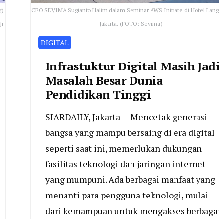
g)
CEO SEVIMA Sugianto Halim dalam Seminar AWS Initiate di Hotel Lan
Jr
Jakarta. (FOTO: Sevima)
DIGITAL
Infrastuktur Digital Masih Jad
Masalah Besar Dunia
Pendidikan Tinggi
SIARDAILY, Jakarta — Mencetak generasi
bangsa yang mampu bersaing di era digital
seperti saat ini, memerlukan dukungan
fasilitas teknologi dan jaringan internet
yang mumpuni. Ada berbagai manfaat yang
menanti para pengguna teknologi, mulai
dari kemampuan untuk mengakses berbaga