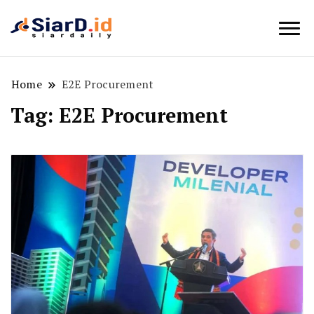
Berita Bisnis dan Edukasi
SiarD.id
Home
E2E Procurement
Tag:
E2E Procurement