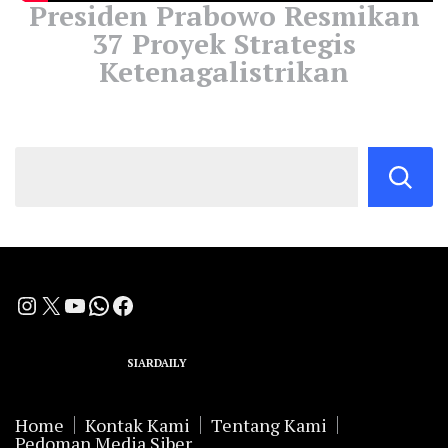
Presiden Prabowo Resmikan
37 Proyek Strategis
Ketenagalistrikan
Instagram
X
YouTube
WhatsApp
Facebook
A Group Member of
SIARDAILY
Networks
Home
Kontak Kami
Tentang Kami
Pedoman Media Siber