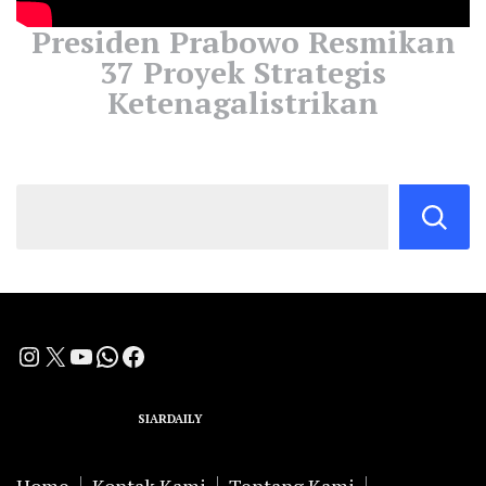
Presiden Prabowo Resmikan
37 Proyek Strategis
Ketenagalistrikan
Instagram
X
YouTube
WhatsApp
Facebook
A Group Member of
SIARDAILY
Networks
Home
Kontak Kami
Tentang Kami