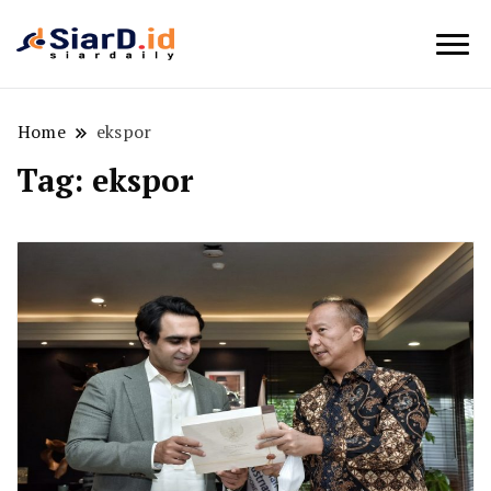
Berita Bisnis dan Edukasi
SiarD.id
Home
ekspor
Tag:
ekspor