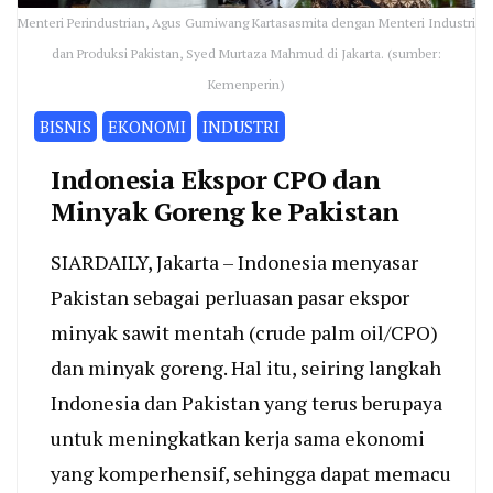
Menteri Perindustrian, Agus Gumiwang Kartasasmita dengan Menteri Industri
dan Produksi Pakistan, Syed Murtaza Mahmud di Jakarta. (sumber:
Kemenperin)
BISNIS
EKONOMI
INDUSTRI
Indonesia Ekspor CPO dan
Minyak Goreng ke Pakistan
SIARDAILY, Jakarta – Indonesia menyasar
Pakistan sebagai perluasan pasar ekspor
minyak sawit mentah (crude palm oil/CPO)
dan minyak goreng. Hal itu, seiring langkah
Indonesia dan Pakistan yang terus berupaya
untuk meningkatkan kerja sama ekonomi
yang komperhensif, sehingga dapat memacu