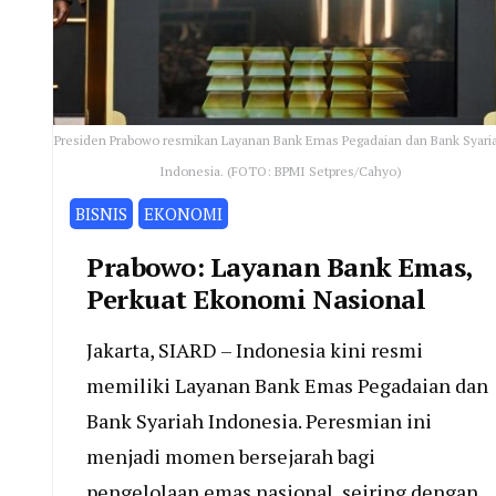
Presiden Prabowo resmikan Layanan Bank Emas Pegadaian dan Bank Syari
Indonesia. (FOTO: BPMI Setpres/Cahyo)
BISNIS
EKONOMI
Prabowo: Layanan Bank Emas,
Perkuat Ekonomi Nasional
Jakarta, SIARD – Indonesia kini resmi
memiliki Layanan Bank Emas Pegadaian dan
Bank Syariah Indonesia. Peresmian ini
menjadi momen bersejarah bagi
pengelolaan emas nasional, seiring dengan