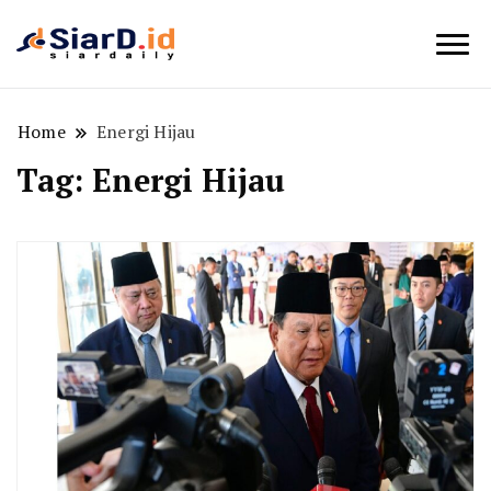
Berita Bisnis dan Edukasi
SiarD.id
Home
Energi Hijau
Tag:
Energi Hijau