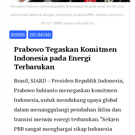
Presiden Prabowo menyampaikan keterangan kepada awak media usai
pertemuan bilateral dengan Sekretaris Jenderal PBB, António Guterres.
(FOTO: BPMI Setpres/Muchlis Jr)
BISNIS
EKONOMI
Prabowo Tegaskan Komitmen
Indonesia pada Energi
Terbarukan
Brasil, SIARD – Presiden Republik Indonesia,
Prabowo Subianto menegaskan komitmen
Indonesia, untuk mendukung upaya global
dalam menanggulangi perubahan iklim dan
transisi menuju energi terbarukan. “Sekjen
PBB sangat menghargai sikap Indonesia