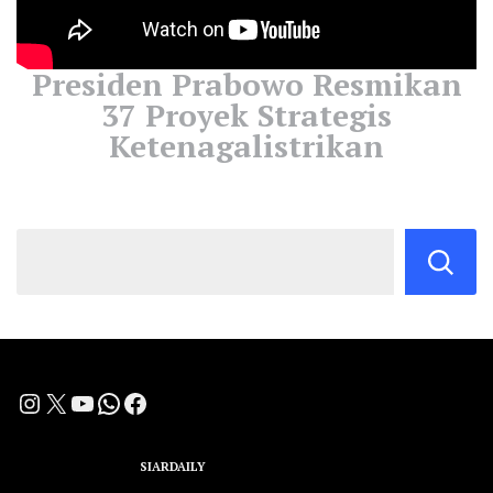
Presiden Prabowo Resmikan
37 Proyek Strategis
Ketenagalistrikan
Instagram
X
YouTube
WhatsApp
Facebook
A Group Member of
SIARDAILY
Networks