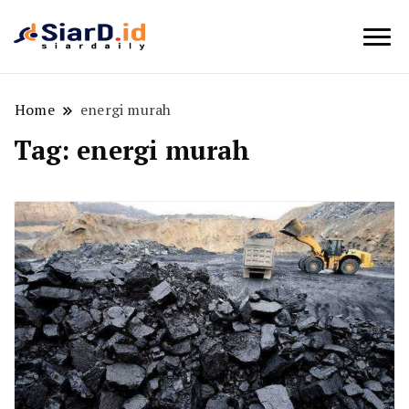
Berita Bisnis dan Edukasi
SiarD.id
Home
energi murah
Tag:
energi murah