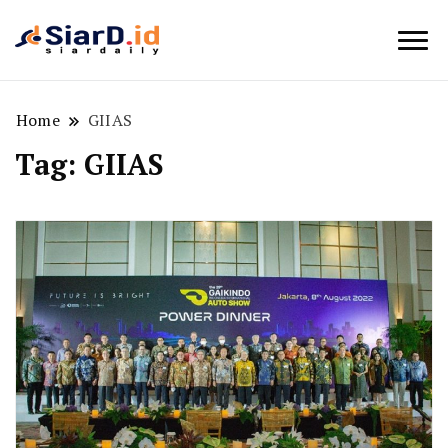
Berita Bisnis dan Edukasi
SiarD.id
Home
GIIAS
Tag:
GIIAS