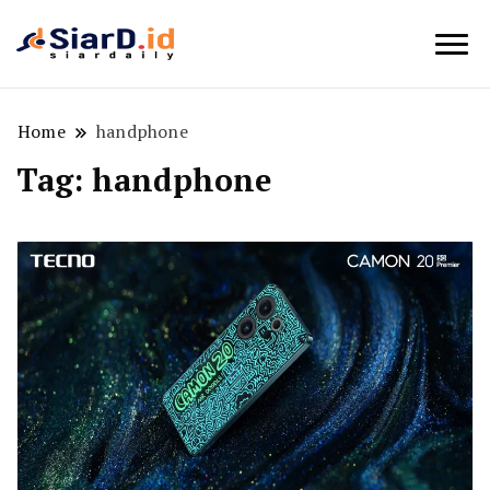
Berita Bisnis dan Edukasi
SiarD.id
Home
handphone
Tag:
handphone