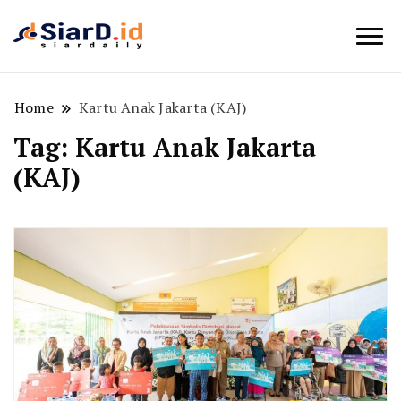
Berita Bisnis dan Edukasi
SiarD.id
Home
Kartu Anak Jakarta (KAJ)
Tag:
Kartu Anak Jakarta
(KAJ)