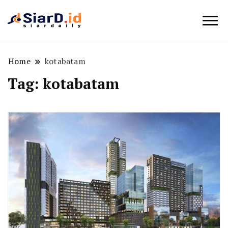
Berita Bisnis dan Edukasi
SiarD.id
Home
kotabatam
Tag:
kotabatam