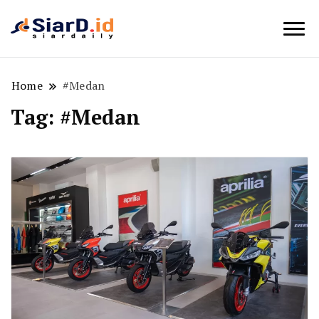
Berita Bisnis dan Edukasi
SiarD.id
Home
#Medan
Tag:
#Medan