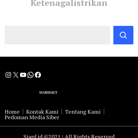
Ketenagalistrikan
Instagram
X
YouTube
WhatsApp
Facebook
A Group Member of
SIARDAILY
Networks
Home
Kontak Kami
Tentang Kami
Pedoman Media Siber
Siard.id ©2021 | All Rights Reserved