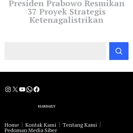
Presiden Prabowo Resmikan
37 Proyek Strategis
Ketenagalistrikan
Instagram
X
YouTube
WhatsApp
Facebook
A Group Member of
SIARDAILY
Networks
Home
Kontak Kami
Tentang Kami
Pedoman Media Siber