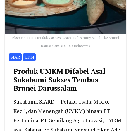
Ekspor perdana produk Cassava Crackers “Yammy Babeh” ke Brunei
Darussalam. (FOTO: Istimewa)
SIAR
UKM
Produk UMKM Difabel Asal
Sukabumi Sukses Tembus
Brunei Darussalam
Sukabumi, SIARD — Pelaku Usaha Mikro,
Kecil, dan Menengah (UMKM) binaan PT
Pertamina, PT Gemilang Agro Inovasi, UMKM
asal Kabupaten Sukabumi yang didirikan Ade