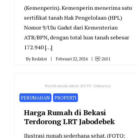
(Kemenperin). Kemenperin menerima satu
sertifikat tanah Hak Pengelolaan (HPL)
Nomor 9/Ulu Gadut dari Kementerian
ATR/BPN, dengan total luas tanah sebesar
172.940 […]
By
Redaksi
Februari 22, 2024
2651
Proyek rumah rakyat. (FOTO: Istimewa)
PERUMAHAN
PROPERTI
Harga Rumah di Bekasi
Terdorong LRT Jabodebek
Ilustrasi rumah sederhana sehat. (FOTO: