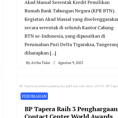
Akad Massal Serentak Kredit Pemilikan
Rumah Bank Tabungan Negara (KPR BTN).
Kegiatan Akad Massal yang diselenggaraka
secara serentak di seluruh Kantor Cabang
BTN se-Indonesia, yang dipusatkan di
Perumahan Puri Delta Tigaraksa, Tangerang
diharapkan […]
By
Artha Tidar
Agustus 9, 2023
BP Tapera membawa pulang dua gold dan satu silver. (FOTO: BP Tape
PERUMAHAN
BP Tapera Raih 3 Penghargaan
Contact Center World Awards