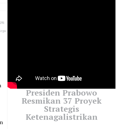
KPR
Mega
n
Presiden Prabowo
Resmikan 37 Proyek
Strategis
Ketenagalistrikan
an