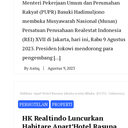
Menteri Pekerjaan Umum dan Perumahan
Rakyat (PUPR) Basuki Hadimuljono
membuka Musyawarah Nasional (Munas)
Persatuan Perusahaan Realestat Indonesia
(REI) XVII di Jakarta, hari ini, Rabu 9 Agustus
2023. Presiden Jokowi mendorong para
pengembang […]
By
Antiq
Agustus 9, 2023
Habitare Apart’Hotel Rasuna Jakarta resmi dibuka. (FOTO: Istimewa)
PERHOTELAN
PROPERTI
HK Realtindo Luncurkan
Habitare Apart’Hotel Rasuna