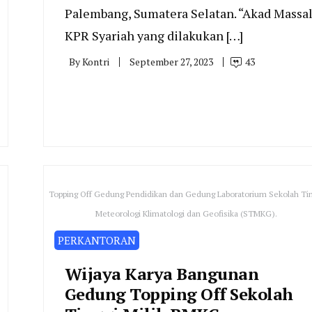
Palembang, Sumatera Selatan. “Akad Massa
KPR Syariah yang dilakukan […]
By
Kontri
September 27, 2023
43
Topping Off Gedung Pendidikan dan Gedung Laboratorium Sekolah Tin
Meteorologi Klimatologi dan Geofisika (STMKG).
PERKANTORAN
Wijaya Karya Bangunan
Gedung Topping Off Sekolah