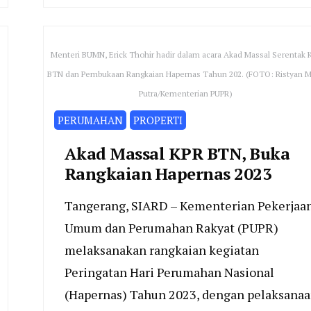
Menteri BUMN, Erick Thohir hadir dalam acara Akad Massal Serentak 
BTN dan Pembukaan Rangkaian Hapernas Tahun 202. (FOTO: Ristyan 
Putra/Kementerian PUPR)
PERUMAHAN
PROPERTI
Akad Massal KPR BTN, Buka
Rangkaian Hapernas 2023
Tangerang, SIARD – Kementerian Pekerjaa
Umum dan Perumahan Rakyat (PUPR)
melaksanakan rangkaian kegiatan
Peringatan Hari Perumahan Nasional
(Hapernas) Tahun 2023, dengan pelaksana