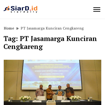
Berita Bisnis dan Edukasi
SiarD.id
Home
PT Jasamarga Kunciran Cengkareng
Tag:
PT Jasamarga Kunciran
Cengkareng