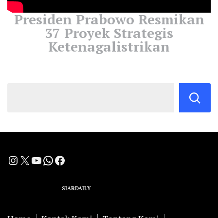
Presiden Prabowo Resmikan
37 Proyek Strategis
Ketenagalistrikan
Instagram
X
YouTube
WhatsApp
Facebook
A Group Member of
SIARDAILY
Networks