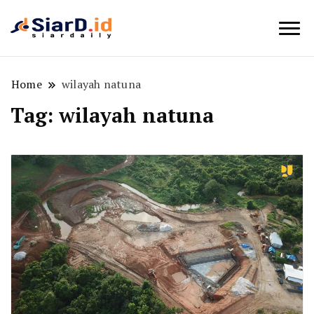
Berita Bisnis dan Edukasi
SiarD.id
Home
wilayah natuna
Tag:
wilayah natuna