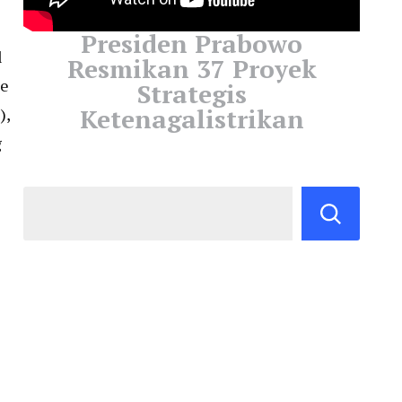
Presiden Prabowo
l
Resmikan 37 Proyek
ke
Strategis
Ketenagalistrikan
),
g