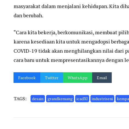
masyarakat dalam menjalani kehidupan. Kita dih
dan berubah.
“Cara kita bekerja, berkomunikasi, membuat pilih
karena kesediaan kita untuk mengadopsi berbagai 
COVID-19 tidak akan menghilangkan nilai dari 
cara baru untuk mempresentasikannya dengan leb
Facebook
Twitter
WhatsApp
Email
TAGS:
desain
grandkemang
icadXI
industriseni
kempa