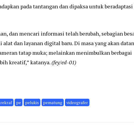
adapkan pada tantangan dan dipaksa untuk beradaptasi
an, dan mencari informasi telah berubah, sebagian bes
alat dan layanan digital baru. Di masa yang akan datan
pameran tatap muka; melainkan menimbulkan berbagai
ih kreatif,” katanya.
(fey/ed-01)
rekraf
pe
pelukis
pematung
videografer