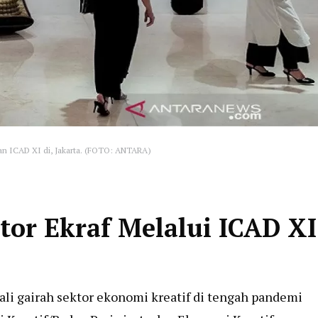
n ICAD XI di, Jakarta. (FOTO: ANTARA)
or Ekraf Melalui ICAD XI
li gairah sektor ekonomi kreatif di tengah pandemi