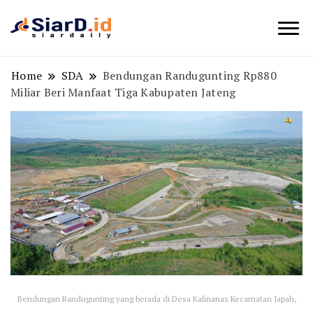
Berita Bisnis dan Edukasi
SiarD.id
Home
SDA
Bendungan Randugunting Rp880
Miliar Beri Manfaat Tiga Kabupaten Jateng
Bendungan Randugunting yang berada di Desa Kalinanas Kecamatan Japah,