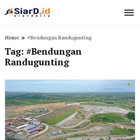
Berita Bisnis dan Edukasi
SiarD.id
Home
#Bendungan Randugunting
Tag:
#Bendungan
Randugunting