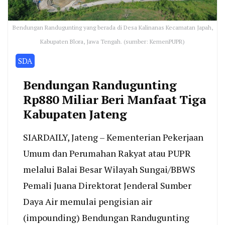
Bendungan Randugunting yang berada di Desa Kalinanas Kecamatan Japah,
Kabupaten Blora, Jawa Tengah. (sumber: KemenPUPR)
SDA
Bendungan Randugunting
Rp880 Miliar Beri Manfaat Tiga
Kabupaten Jateng
SIARDAILY, Jateng – Kementerian Pekerjaan
Umum dan Perumahan Rakyat atau PUPR
melalui Balai Besar Wilayah Sungai/BBWS
Pemali Juana Direktorat Jenderal Sumber
Daya Air memulai pengisian air
(impounding) Bendungan Randugunting