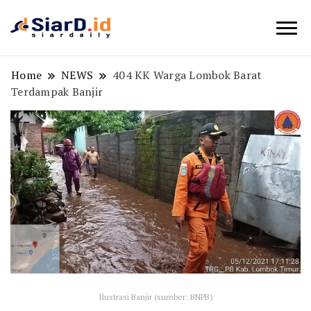
Berita Bisnis dan Edukasi
SiarD.id
Home
NEWS
404 KK Warga Lombok Barat
Terdampak Banjir
Ilustrasi Banjir (sumber: BNPB)