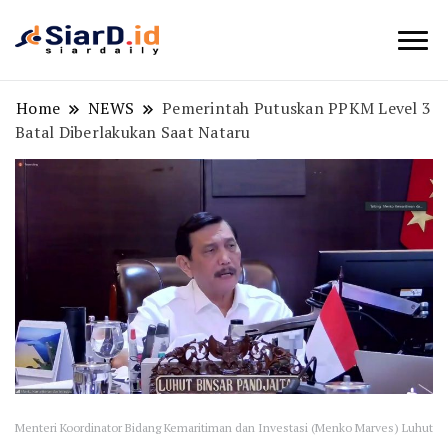
Berita Bisnis dan Edukasi
SiarD.id
Home
NEWS
Pemerintah Putuskan PPKM Level 3
Batal Diberlakukan Saat Nataru
Menteri Koordinator Bidang Kemaritiman dan Investasi (Menko Marves) Luhut