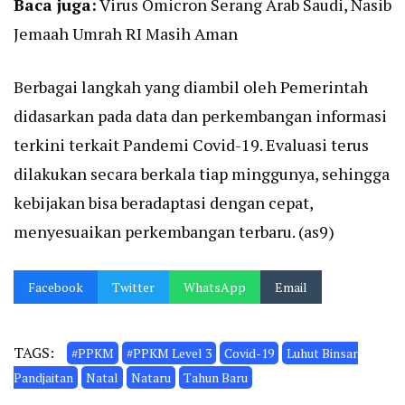
Baca juga:
Virus Omicron Serang Arab Saudi, Nasib
Jemaah Umrah RI Masih Aman
Berbagai langkah yang diambil oleh Pemerintah
didasarkan pada data dan perkembangan informasi
terkini terkait Pandemi Covid-19. Evaluasi terus
dilakukan secara berkala tiap minggunya, sehingga
kebijakan bisa beradaptasi dengan cepat,
menyesuaikan perkembangan terbaru. (as9)
Facebook
Twitter
WhatsApp
Email
TAGS:
#PPKM
#PPKM Level 3
Covid-19
Luhut Binsar
Pandjaitan
Natal
Nataru
Tahun Baru