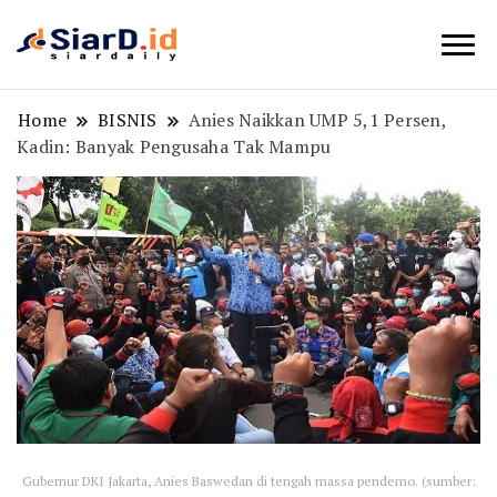
Berita Bisnis dan Edukasi
SiarD.id
Home
BISNIS
Anies Naikkan UMP 5,1 Persen,
Kadin: Banyak Pengusaha Tak Mampu
Gubernur DKI Jakarta, Anies Baswedan di tengah massa pendemo. (sumber: