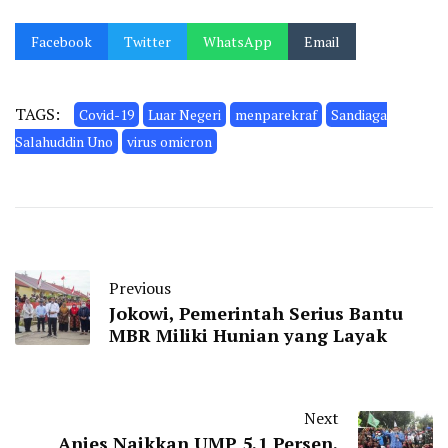
Facebook
Twitter
WhatsApp
Email
TAGS:
Covid-19
Luar Negeri
menparekraf
Sandiaga
Salahuddin Uno
virus omicron
Previous
Jokowi, Pemerintah Serius Bantu
MBR Miliki Hunian yang Layak
Next
Anies Naikkan UMP 5,1 Persen,