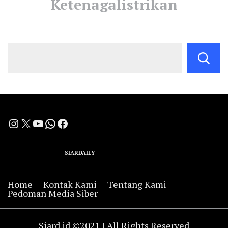
Ketenagalistrikan
Instagram
X
YouTube
WhatsApp
Facebook
A Group Member of
SIARDAILY
Networks
Home
Kontak Kami
Tentang Kami
Pedoman Media Siber
Siard.id ©2021 | All Rights Reserved