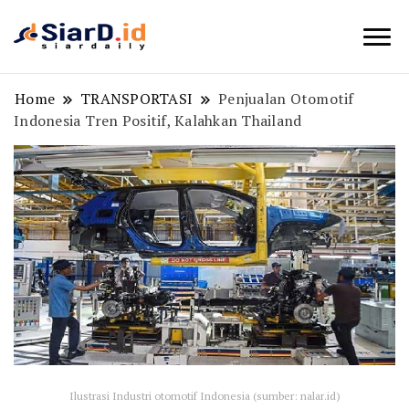
Berita Bisnis dan Edukasi
SiarD.id
Home
TRANSPORTASI
Penjualan Otomotif
Indonesia Tren Positif, Kalahkan Thailand
Ilustrasi Industri otomotif Indonesia (sumber: nalar.id)