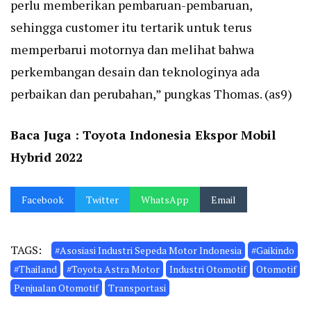
perlu memberikan pembaruan-pembaruan,
sehingga customer itu tertarik untuk terus
memperbarui motornya dan melihat bahwa
perkembangan desain dan teknologinya ada
perbaikan dan perubahan,” pungkas Thomas. (as9)
Baca Juga :
Toyota Indonesia Ekspor Mobil
Hybrid 2022
Facebook
Twitter
WhatsApp
Email
TAGS:
#Asosiasi Industri Sepeda Motor Indonesia
#Gaikindo
#Thailand
#Toyota Astra Motor
Industri Otomotif
Otomotif
Penjualan Otomotif
Transportasi