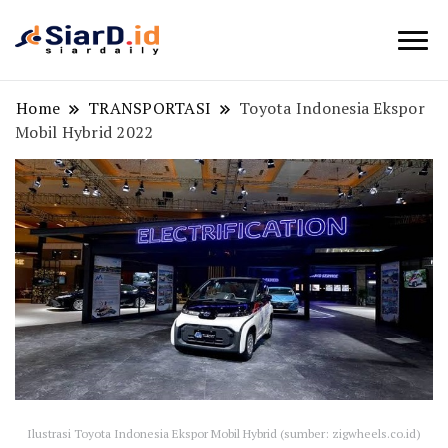
Berita Bisnis dan Edukasi
SiarD.id
Home
TRANSPORTASI
Toyota Indonesia Ekspor
Mobil Hybrid 2022
Ilustrasi Toyota Indonesia Ekspor Mobil Hybrid (sumber: zigwheels.co.id)