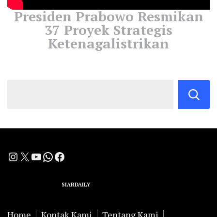
Presiden Prabowo Resmikan
37 Proyek Strategis
Ketenagalistrikan
Instagram
X
YouTube
WhatsApp
Facebook
A Group Member of
SIARDAILY
Networks
Home
Kontak Kami
Tentang Kami