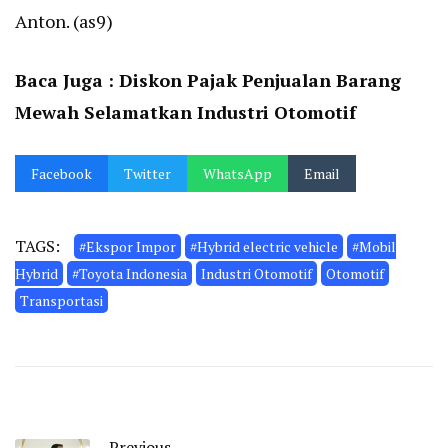
Anton. (as9)
Baca Juga :
Diskon Pajak Penjualan Barang
Mewah Selamatkan Industri Otomotif
Facebook
Twitter
WhatsApp
Email
TAGS:
#Ekspor Impor
#Hybrid electric vehicle
#Mobil
Hybrid
#Toyota Indonesia
Industri Otomotif
Otomotif
Transportasi
Previous