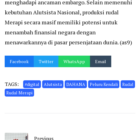
menghadapi ancaman embargo. Selain memenuhi
kebutuhan Alutsista Nasional, produksi rudal
Merapi secara masif memiliki potensi untuk
menambah finansial negara dengan
menawarkannya di pasar persenjataan dunia. (as9)
Facebook
Twitter
WhatsApp
Email
TAGS:
#digital
Alutsista
DAHANA
Peluru Kendali
Rudal
Rudal Merapi
Previous