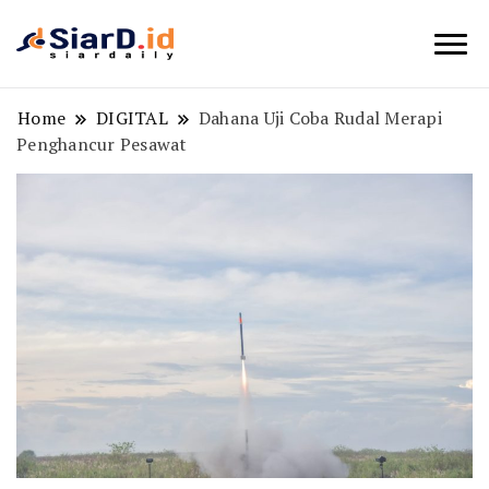
Berita Bisnis dan Edukasi
SiarD.id
Home
DIGITAL
Dahana Uji Coba Rudal Merapi
Penghancur Pesawat