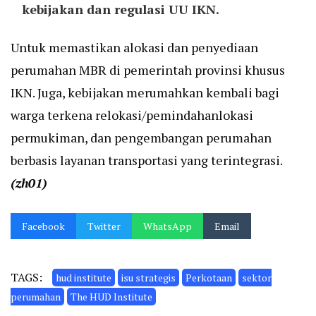
kebijakan dan regulasi UU IKN.
Untuk memastikan alokasi dan penyediaan
perumahan MBR di pemerintah provinsi khusus
IKN. Juga, kebijakan merumahkan kembali bagi
warga terkena relokasi/pemindahanlokasi
permukiman, dan pengembangan perumahan
berbasis layanan transportasi yang terintegrasi.
(zh01)
Facebook
Twitter
WhatsApp
Email
TAGS:
hud institute
isu strategis
Perkotaan
sektor
perumahan
The HUD Institute