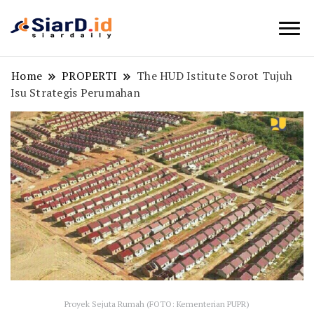
Berita Bisnis dan Edukasi
SiarD.id
Home
PROPERTI
The HUD Istitute Sorot Tujuh
Isu Strategis Perumahan
Proyek Sejuta Rumah (FOTO: Kementerian PUPR)