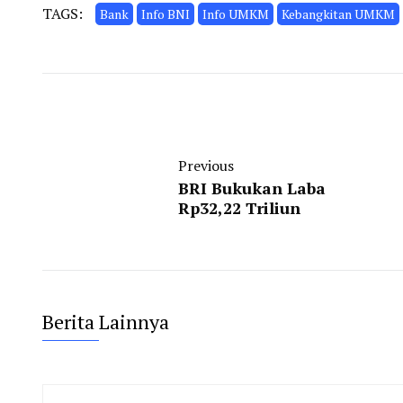
TAGS:
Bank
Info BNI
Info UMKM
Kebangkitan UMKM
Previous
BRI Bukukan Laba
Rp32,22 Triliun
Berita Lainnya