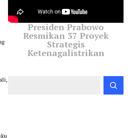
Presiden Prabowo
Resmikan 37 Proyek
ng
Strategis
Ketenagalistrikan
li,
uku