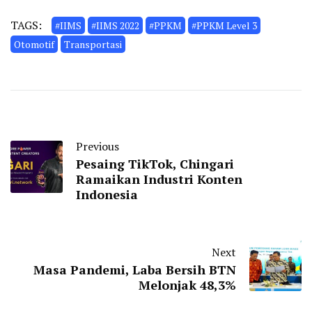
TAGS:
#IIMS
#IIMS 2022
#PPKM
#PPKM Level 3
Otomotif
Transportasi
Previous
Pesaing TikTok, Chingari
Ramaikan Industri Konten
Indonesia
Next
Masa Pandemi, Laba Bersih BTN
Melonjak 48,3%