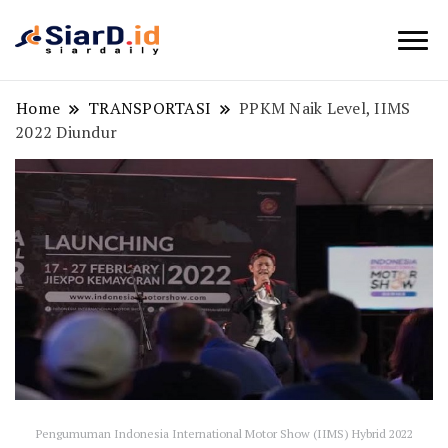
Berita Bisnis dan Edukasi
SiarD.id
Home
TRANSPORTASI
PPKM Naik Level, IIMS
2022 Diundur
Pengumuman Indonesia International Motor Show (IIMS) Hybrid 2022