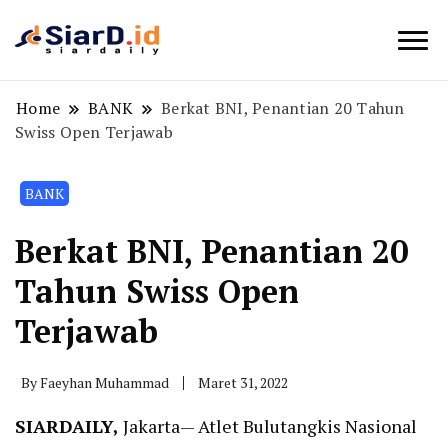
Berita Bisnis dan Edukasi
SiarD.id
Home
BANK
Berkat BNI, Penantian 20 Tahun
Swiss Open Terjawab
BANK
Berkat BNI, Penantian 20
Tahun Swiss Open
Terjawab
By
Faeyhan Muhammad
Maret 31, 2022
SIARDAILY,
Jakarta— Atlet Bulutangkis Nasional