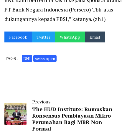
BNI. Kami berterima kasih kepada sponsor utama
PT Bank Negara Indonesia (Persero) Tbk. atas
dukungannya kepada PBSI,” katanya. (zh1)
Facebook
Twitter
WhatsApp
Email
TAGS:
BNI
swiss open
Previous
The HUD Institute: Rumuskan
Konsensus Pembiayaan Mikro
Perumahan Bagi MBR Non
Formal