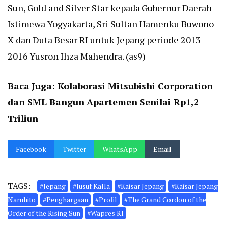
Sun, Gold and Silver Star kepada Gubernur Daerah
Istimewa Yogyakarta, Sri Sultan Hamenku Buwono
X dan Duta Besar RI untuk Jepang periode 2013-
2016 Yusron Ihza Mahendra. (as9)
Baca Juga:
Kolaborasi Mitsubishi Corporation
dan SML Bangun Apartemen Senilai Rp1,2
Triliun
Facebook
Twitter
WhatsApp
Email
TAGS:
#Jepang
#Jusuf Kalla
#Kaisar Jepang
#Kaisar Jepang
Naruhito
#Penghargaan
#Profil
#The Grand Cordon of the
Order of the Rising Sun
#Wapres RI