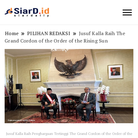
Berita Bisnis dan Edukasi
SiarD.id
Home
PILIHAN REDAKSI
Jusuf Kalla Raih The
Grand Cordon of the Order of the Rising Sun
Jusuf Kalla Raih Penghargaan Tertinggi The Grand Cordon of the Order of the