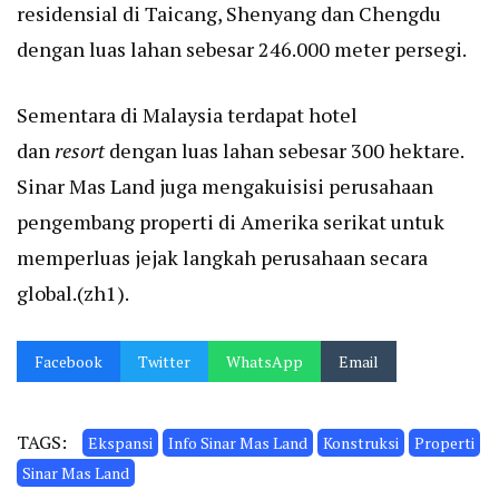
residensial di Taicang, Shenyang dan Chengdu
dengan luas lahan sebesar 246.000 meter persegi.
Sementara di Malaysia terdapat hotel
dan
resort
dengan luas lahan sebesar 300 hektare.
Sinar Mas Land juga mengakuisisi perusahaan
pengembang properti di Amerika serikat untuk
memperluas jejak langkah perusahaan secara
global.(zh1).
Facebook
Twitter
WhatsApp
Email
TAGS:
Ekspansi
Info Sinar Mas Land
Konstruksi
Properti
Sinar Mas Land