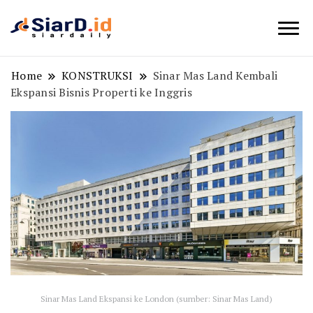
Berita Bisnis dan Edukasi
SiarD.id
Home
KONSTRUKSI
Sinar Mas Land Kembali
Ekspansi Bisnis Properti ke Inggris
Sinar Mas Land Ekspansi ke London (sumber: Sinar Mas Land)