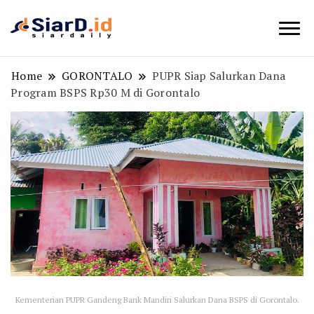
Berita Bisnis dan Edukasi
SiarD.id
Home
GORONTALO
PUPR Siap Salurkan Dana
Program BSPS Rp30 M di Gorontalo
Kementerian PUPR Gandeng Bank Mandiri Salurkan Dana BSPS di Gorontalo.