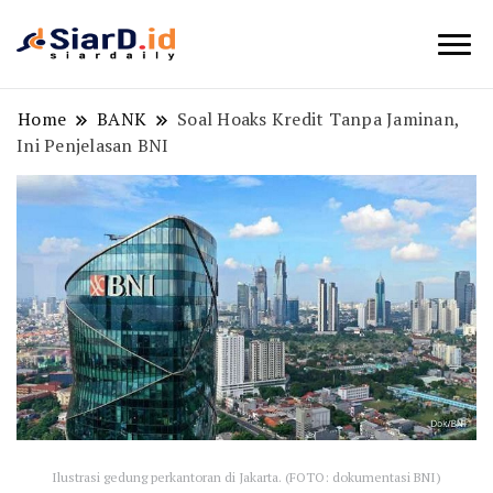
Berita Bisnis dan Edukasi
SiarD.id
Home
BANK
Soal Hoaks Kredit Tanpa Jaminan,
Ini Penjelasan BNI
Ilustrasi gedung perkantoran di Jakarta. (FOTO: dokumentasi BNI)