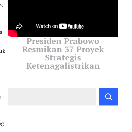
e.
a
Presiden Prabowo
Resmikan 37 Proyek
duk
Strategis
Ketenagalistrikan
n
ng