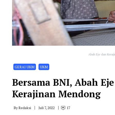
Abah Eje dan Kera
GERAI UKM
UKM
Bersama BNI, Abah Ej
Kerajinan Mendong
By
Redaksi
Juli 7, 2022
17