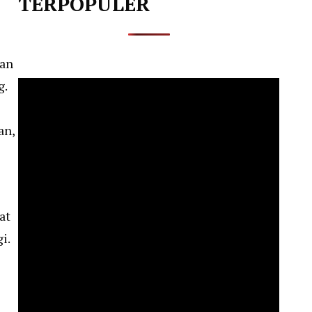
TERPOPULER
ian
g.
an,
at
i.