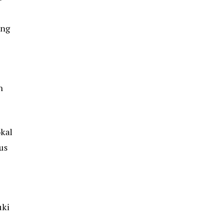
ing
n
okal
us
uki