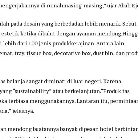
engerjakannya di rumahmasing-masing,” ujar Abah Ej
lah pada desain yang berbedadan lebih menarik. Sebut
bih estetik ketika dibalut dengan ayaman mendong.Hingg
lebih dari 100 jenis produkkerajinan. Antara lain
emat, tray, tissue box, decotarive box, dust bin, dan pro
s belanja sangat diminati di luar negeri. Karena,
ng “sustainability” atau berkelanjutan.“Produk tas
ereka terbiasa menggunakannya. Lantaran itu, permintaa
da,” jelasnya.
inan mendong buatannya banyak dipesan hotel berbinta