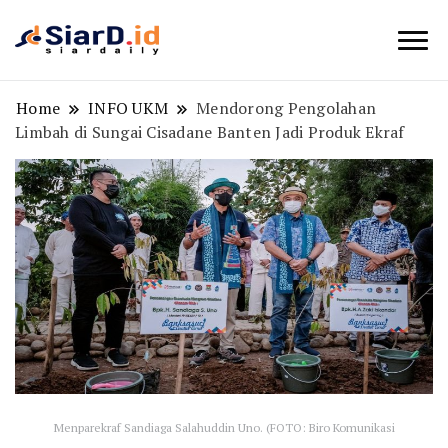
Berita Bisnis dan Edukasi
SiarD.id
Home
INFO UKM
Mendorong Pengolahan
Limbah di Sungai Cisadane Banten Jadi Produk Ekraf
Menparekraf Sandiaga Salahuddin Uno. (FOTO: Biro Komunikasi